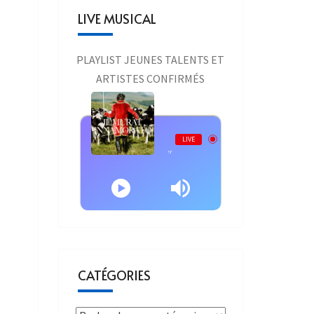
LIVE MUSICAL
PLAYLIST JEUNES TALENTS ET
ARTISTES CONFIRMÉS
Live AURAONE
LIVE
Jean Louis Murat - Jean Louis Murat - Coeur d'Hiver
CATÉGORIES