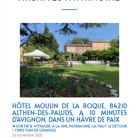
HÔTEL MOULIN DE LA ROQUE, 84210
ALTHEN-DES-PALUDS, A 10 MINUTES
D’AVIGNON, DANS UN HÂVRE DE PAIX
SORTIR & VOYAGER
À LA UNE
PATRIMOINE
ÇA VAUT LE DÉTOUR
,
,
,
!
CHRISTIAN DE GRANGES
,
10 novembre 2025