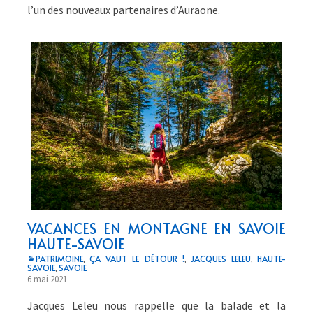
l’un des nouveaux partenaires d’Auraone.
VACANCES EN MONTAGNE EN SAVOIE
HAUTE-SAVOIE
PATRIMOINE
ÇA VAUT LE DÉTOUR !
JACQUES LELEU
HAUTE-
,
,
,
SAVOIE
SAVOIE
,
6 mai 2021
Jacques Leleu nous rappelle que la balade et la