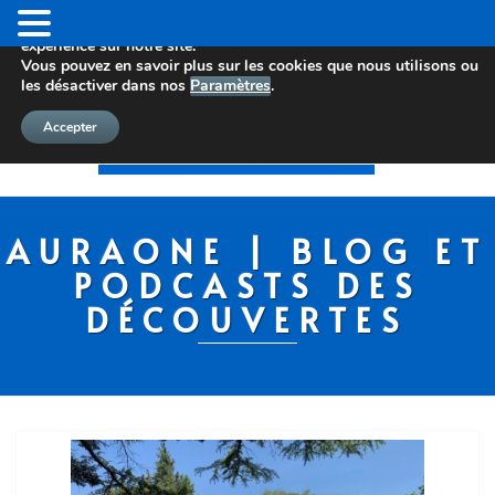
Nous utilisons des cookies pour vous offrir la meilleure
expérience sur notre site.
Vous pouvez en savoir plus sur les cookies que nous utilisons ou
les désactiver dans nos
Paramètres
.
Accepter
AURAONE | BLOG ET
PODCASTS DES
DÉCOUVERTES