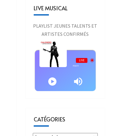
LIVE MUSICAL
PLAYLIST JEUNES TALENTS ET
ARTISTES CONFIRMÉS
Live AURAONE
LIVE
Calogero - Calogero - Le Portrait
CATÉGORIES