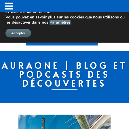
Nous utilisons des cookies pour vous offrir la meilleure
expérience sur notre site.
Vous pouvez en savoir plus sur les cookies que nous utilisons ou
les désactiver dans nos
Paramètres
.
Accepter
AURAONE | BLOG ET
PODCASTS DES
DÉCOUVERTES