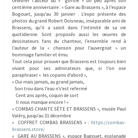
célébrer l’auteur du « gorille » un peu après son
centième anniversaire : « Gare au Brassens », à l’espace
Bogouet, jusqu’au 30 janvier . L’expo présente des
photos du grand Robert Doisneau, inséparable ami de
Brassens, qu’il a saisit dans l’intimité de sa vie
quotidienne. Sont proposés aussi les œuvres de
dessinateurs fans du chanteur, l’ensemble rend à
l’auteur de la « chanson pour l’auvergnat » un
hommage familier et ému.
Tout cela pour prouver que Brassens est toujours bien
vivant pour ses admirateurs que, si l’on ose
paraphraser « les copains d’abord »,
« Oui mais jamais, au grand jamais,
Son trou dans l’eau n’s’est refermé
Cent ans après, coquin de sort
Il nous manque encore ! »
« COMBAS CHANTE SÈTE ET BRASSENS », musée Paul
Valéry, jusqu’au 31 décembre
« COFFRET COMBAS BRASSENS » :
https://combas-
brassens.
store/
« GARE AU BRASSENS », espace Bagouet, esplanade