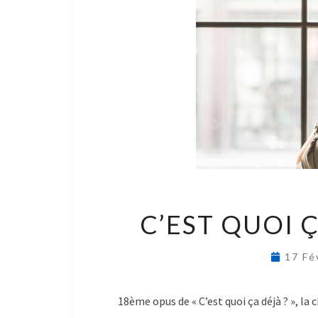
C’EST QUOI 
17 Fé
18ème opus de « C’est quoi ça déjà ? », la