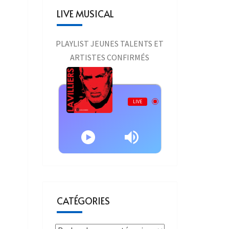
LIVE MUSICAL
PLAYLIST JEUNES TALENTS ET
ARTISTES CONFIRMÉS
Live AURAONE
LIVE
d LAVILLIERS et NICOLETTA - Idées noires (cover) 2014
CATÉGORIES