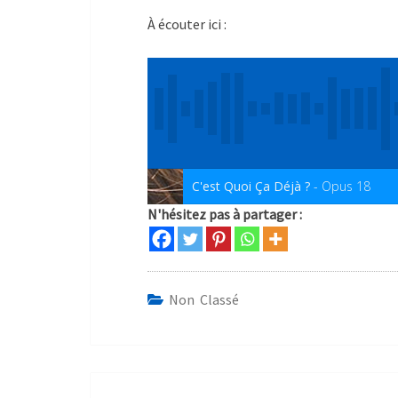
À écouter ici :
C'est Quoi Ça Déjà ?
- Opus 18
N'hésitez pas à partager :
Non Classé