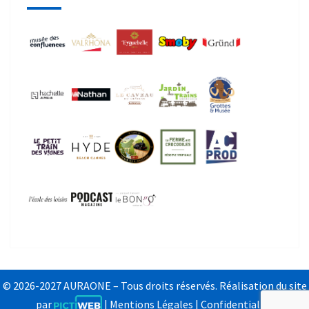
© 2026-2027 AURAONE – Tous droits réservés. Réalisation du site
par
|
Mentions Légales
|
Confidentialité