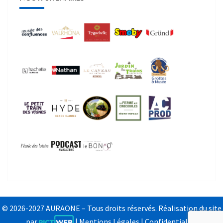
© 2026-2027 AURAONE – Tous droits réservés. Réalisation du site
par
|
Mentions Légales
|
Confidentialité