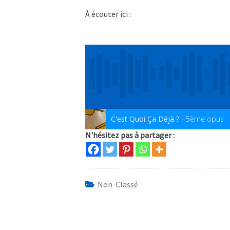
À écouter ici :
C'est Quoi Ça Déjà ?
- 5ème opus
N'hésitez pas à partager :
Non Classé