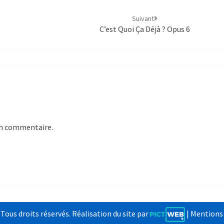
Suivant
C’est Quoi Ça Déjà ? Opus 6
un commentaire.
us droits réservés. Réalisation du site par
|
Mentions