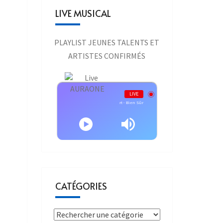
LIVE MUSICAL
PLAYLIST JEUNES TALENTS ET
ARTISTES CONFIRMÉS
Live AURAONE
LIVE
Jean-Louis Aubert Officiel - Jean-Louis Aubert - Bien Sûr
CATÉGORIES