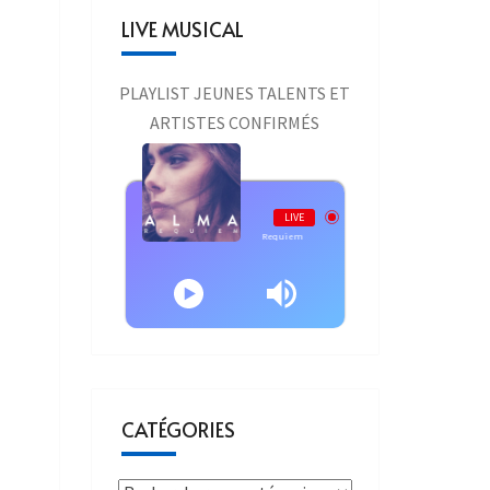
LIVE MUSICAL
PLAYLIST JEUNES TALENTS ET
ARTISTES CONFIRMÉS
Live AURAONE
LIVE
Alma - Requiem
CATÉGORIES