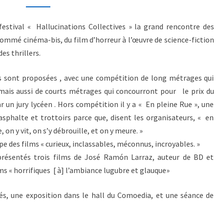
festival « Hallucinations Collectives » la grand rencontre des
ommé cinéma-bis, du film d’horreur à l’œuvre de science-fiction
es thrillers.
s sont proposées , avec une compétition de long métrages qui
mais aussi de courts métrages qui concourront pour le prix du
r un jury lycéen . Hors compétition il y a « En pleine Rue », une
asphalte et trottoirs parce que, disent les organisateurs, « en
e, on y vit, on s’y débrouille, et on y meure. »
pe des films « curieux, inclassables, méconnus, incroyables. »
 présentés trois films de José Ramón Larraz, auteur de BD et
ms « horrifiques [ à] l’ambiance lugubre et glauque»
tés, une exposition dans le hall du Comoedia, et une séance de