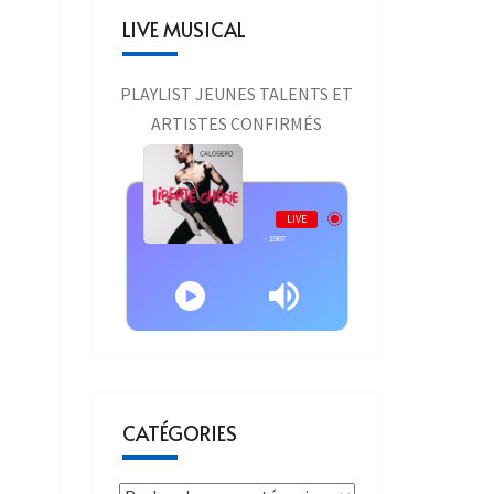
LIVE MUSICAL
PLAYLIST JEUNES TALENTS ET
ARTISTES CONFIRMÉS
Live AURAONE
LIVE
Calogero - Calogero - 1987
CATÉGORIES