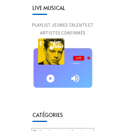
LIVE MUSICAL
PLAYLIST JEUNES TALENTS ET
ARTISTES CONFIRMÉS
Live AURAONE
LIVE
Benjamin Biolay - Volver
CATÉGORIES