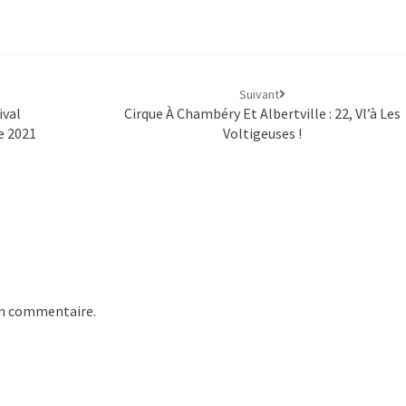
Suivant
ival
Cirque À Chambéry Et Albertville : 22, Vl’à Les
e 2021
Voltigeuses !
un commentaire.