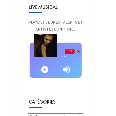
LIVE MUSICAL
PLAYLIST JEUNES TALENTS ET
ARTISTES CONFIRMÉS
Live AURAONE
LIVE
Calogero - Calogero - En Apesanteur
CATÉGORIES