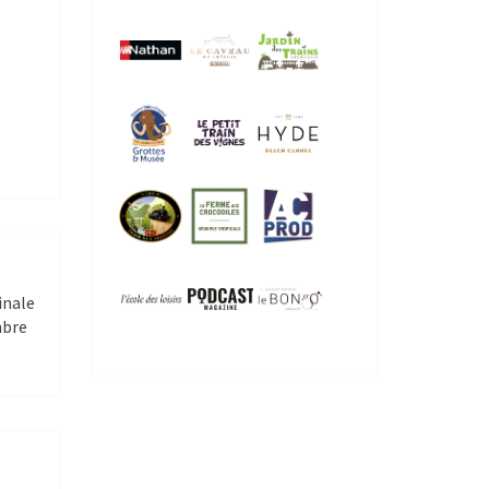
inale
mbre