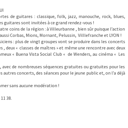
UI
rtes de guitares : classique, folk, jazz, manouche, rock, blues,
guitares sont invitées à ce grand rendez-vous !
tre coins de la région : à Villeurbanne , bien sûr puisque l’action
aussi Corbas, Mions, Mornant, Pelussin, Villlefranche et LYON !
iciens : plus de vingt groupes vont se produire dans les concerts
ires , deux « classes de maîtres » et même une rencontre avec deux
 fameux « Buena Vista Social Club « de Wenders, au cinéma « Les
s , avec de nombreuses séquences gratuites ou gratuites pour les
s autres concerts, des séances pour le jeune public et, on l’a déjà
ommer sans aucune modération !
11 38.