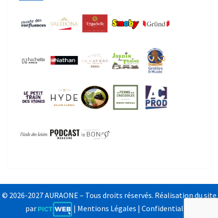
© 2026-2027 AURAONE – Tous droits réservés. Réalisation du site
par
|
Mentions Légales
|
Confidentialité