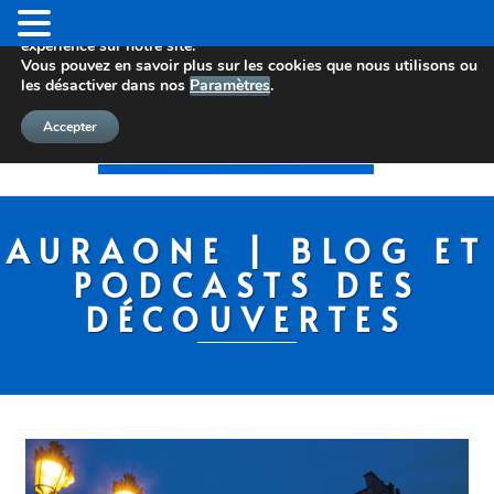
Nous utilisons des cookies pour vous offrir la meilleure
expérience sur notre site.
Vous pouvez en savoir plus sur les cookies que nous utilisons ou
les désactiver dans nos
Paramètres
.
Accepter
AURAONE | BLOG ET
PODCASTS DES
DÉCOUVERTES