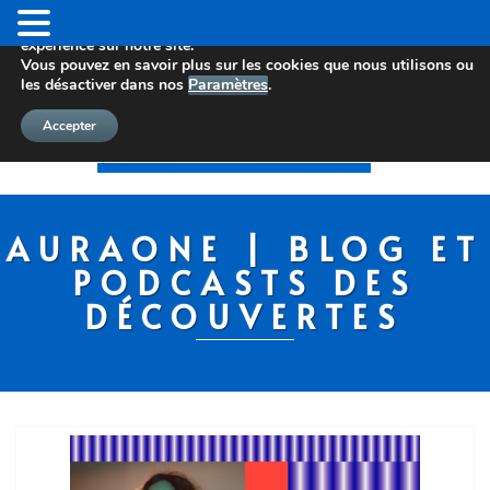
Nous utilisons des cookies pour vous offrir la meilleure
expérience sur notre site.
Vous pouvez en savoir plus sur les cookies que nous utilisons ou
les désactiver dans nos
Paramètres
.
Accepter
AURAONE | BLOG ET
PODCASTS DES
DÉCOUVERTES