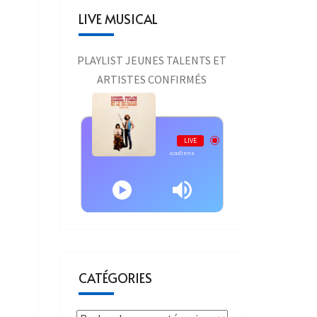
LIVE MUSICAL
PLAYLIST JEUNES TALENTS ET
ARTISTES CONFIRMÉS
Live AURAONE
LIVE
Michel Fugain - Les Acadiens
CATÉGORIES