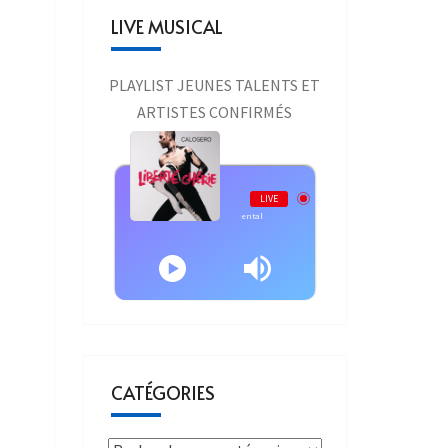
LIVE MUSICAL
PLAYLIST JEUNES TALENTS ET
ARTISTES CONFIRMÉS
Live AURAONE
LIVE
Calogero - Calogero - Fondamental
CATÉGORIES