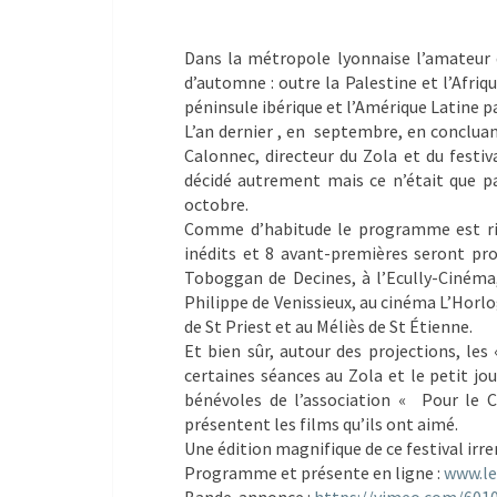
Dans la métropole lyonnaise l’amateur d
d’automne : outre la Palestine et l’Afrique
péninsule ibérique et l’Amérique Latine pa
L’an dernier , en septembre, en concluant
Calonnec, directeur du Zola et du festiv
décidé autrement mais ce n’était que pa
octobre.
Comme d’habitude le programme est rich
inédits et 8 avant-premières seront pro
Toboggan de Decines, à l’Ecully-Cinéma
Philippe de Venissieux, au cinéma L’Horl
de St Priest et au Méliès de St Étienne.
Et bien sûr, autour des projections, l
certaines séances au Zola et le petit jou
bénévoles de l’association « Pour le C
présentent les films qu’ils ont aimé.
Une édition magnifique de ce festival irre
Programme et présente en ligne :
www.le