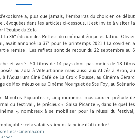
’exotisme a, plus que jamais, l’embarras du choix en ce début
 , évoquées dans les articles ci-dessous, il est invité à visiter la
r l’équipe du Zola .
 la 36° édition des Reflets du cinéma ibérique et latino Olivier
al, avait annoncé la 37° pour le printemps 2021 ! La covid en a
rtie remise . Les reflets sont de retour du 22 septembre au 6
e et varié : 50 films de 14 pays dont pas moins de 28 films
posés au Zola à Villeurbanne mais aussi aux Alizés à Bron, au
, à l’Aquarium Ciné Café de La Croix Rousse, au Cinéma Gérard
oge de Meximieux ou au Cinéma Mourguet de Ste Foy , au Scénario
es « Minutos Piquantes », cinq moments musicaux en prélude de
rnal du festival , le précieux « Salsa Picante », dans le quel les
inéma », nombreux à se mobiliser pour la réussi du festival,
mplaçable : cela valait vraiment la peine d’attendre !
sreflets-cinema.com