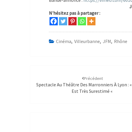
Bande-annonce :
https://vimeo.com/601
J
N'hésitez pas à partager :
Cinéma
,
Villeurbanne
,
JFM
,
Rhône
Précédent
Spectacle Au Théâtre Des Marronniers À Lyon : 
Est Très Surestimé «