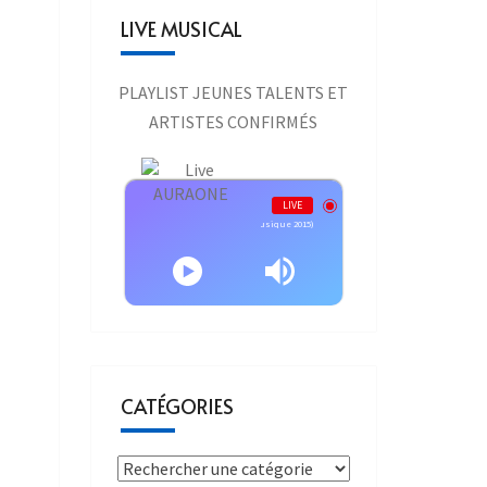
LIVE MUSICAL
PLAYLIST JEUNES TALENTS ET
ARTISTES CONFIRMÉS
Live AURAONE
LIVE
n Louis Aubert - Un autre monde (Victoires de la Musique 2015)
CATÉGORIES