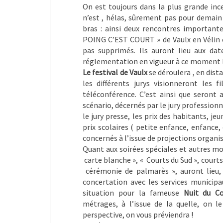
On est toujours dans la plus grande inc
n’est , hélas, sûrement pas pour demain 
bras : ainsi deux rencontres important
POING C’EST COURT » de Vaulx en Vélin e
pas supprimés. Ils auront lieu aux dat
réglementation en vigueur à ce moment l
Le festival de Vaulx
se déroulera , en dist
les différents jurys visionneront les 
téléconférence. C’est ainsi que seront a
scénario, décernés par le jury professionne
le jury presse, les prix des habitants, je
prix scolaires ( petite enfance, enfance,
concernés à l’issue de projections organis
Quant aux soirées spéciales et autres mo
carte blanche », « Courts du Sud », courts
cérémonie de palmarès », auront lieu, 
concertation avec les services municipa
situation pour la fameuse
Nuit du Co
métrages, à l’issue de la quelle, on le
perspective, on vous préviendra !