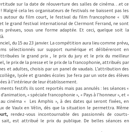
ertitude sur la date de réouverture des salles de cinéma…et ce
! Malgré cela les organisateurs de festivals ne baissent pas les
es autour du film court, le festival du film francophone « UN
t le grand festival international de Clermont Ferrand, ne sont
es prévues, sous une forme adaptée. Et ceci, quelque soit la
à.
anciel, du 15 au 23 janvier. La compétition aura lieu comme prévu,
films sélectionnés sur support numérique et délibéreront en
ttribuées le grand prix , le prix du jury et le prix du meilleur
l, le prix de la presse et le prix de la francophonie, attribués par
unes et adultes, choisis par un panel de vaudais. L’attribution des
 collège, lycée et grandes écoles )se fera par un vote des élèves
ées à l’intérieur de leur établissement.
ments festifs ils sont reportés mais pas annulés : les séances «
 d’animation, « spéciale francophonie », « Pays à l’honneur », et «
au cinéma « Les Amphis », à des dates qui seront fixées, en
ux de Vaulx en Vélin, dès que la situation le permettra. Même
urt,
rendez-vous incontournable des passionnés de courts-
 sait, est attribué le prix du publique. De belles séances en