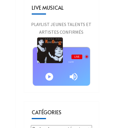
LIVE MUSICAL
PLAYLIST JEUNES TALENTS ET
ARTISTES CONFIRMÉS
Live AURAONE
LIVE
Liane Foly - Liane Foly - Au Fur et a Mesure
CATÉGORIES