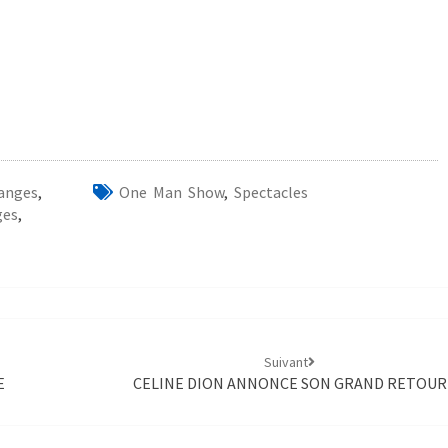
anges
,
One Man Show
,
Spectacles
ges
,
Suivant
E
CELINE DION ANNONCE SON GRAND RETOUR