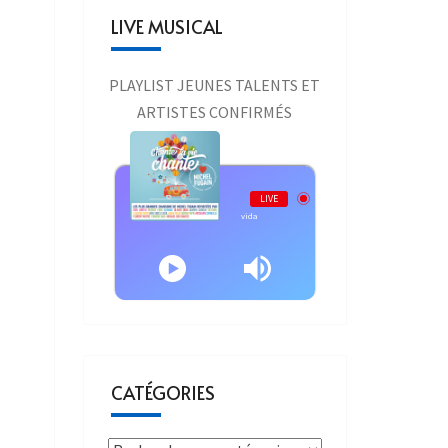
LIVE MUSICAL
PLAYLIST JEUNES TALENTS ET
ARTISTES CONFIRMÉS
Live AURAONE
LIVE
Michel Fugain - Viva la vida
CATÉGORIES