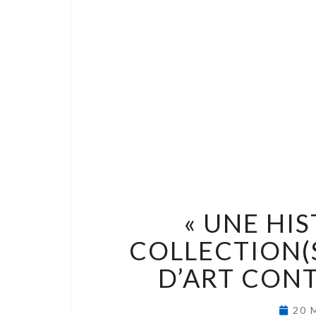
« UNE HIS
COLLECTION(S
D’ART CON
20 