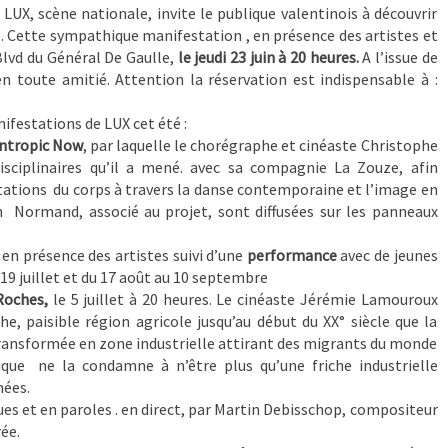
UX, scène nationale, invite le publique valentinois à découvrir
 Cette sympathique manifestation , en présence des artistes et
 Blvd du Général De Gaulle,
le jeudi 23 juin à 20 heures.
A l’issue de
n toute amitié. Attention la réservation est indispensable à :
ifestations de LUX cet été :
ntropic Now
, par laquelle le chorégraphe et cinéaste Christophe
sciplinaires qu’il a mené. avec sa compagnie La Zouze, afin
ntations du corps à travers la danse contemporaine et l’image en
Normand, associé au projet, sont diffusées sur les panneaux
,
en présence des artistes suivi d’une
performance
avec de jeunes
19 juillet et du 17 août au 10 septembre
Roches,
le 5 juillet à 20 heures. Le cinéaste Jérémie Lamouroux
he, paisible région agricole jusqu’au début du XX° siècle que la
 a transformée en zone industrielle attirant des migrants du monde
ique ne la condamne à n’être plus qu’une friche industrielle
nées.
es et en paroles . en direct, par Martin Debisschop, compositeur
ée.