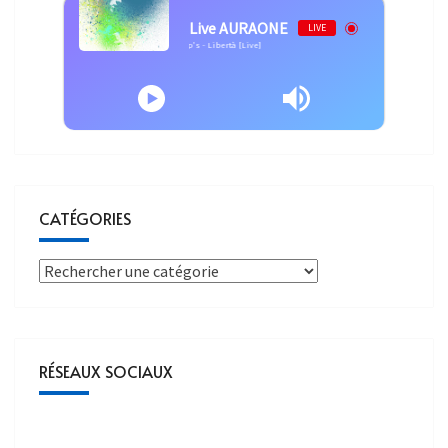
Live AURAONE
LIVE
Pep's - Libertà [Live]
CATÉGORIES
RÉSEAUX SOCIAUX