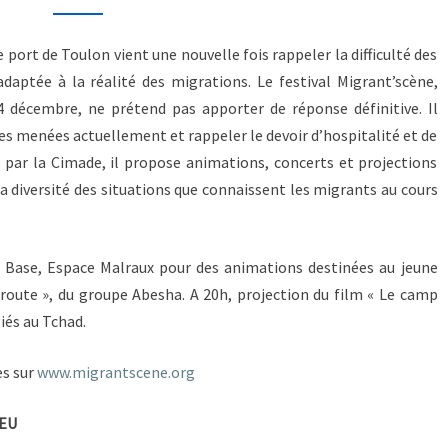
ort de Toulon vient une nouvelle fois rappeler la difficulté des
aptée à la réalité des migrations. Le festival Migrant’scène,
4 décembre, ne prétend pas apporter de réponse définitive. Il
es menées actuellement et rappeler le devoir d’hospitalité et de
é par la Cimade, il propose animations, concerts et projections
 diversité des situations que connaissent les migrants au cours
 Base, Espace Malraux pour des animations destinées au jeune
a route », du groupe Abesha. A 20h, projection du film « Le camp
iés au Tchad.
es sur
www.migrantscene.org
U