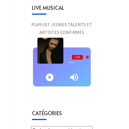
LIVE MUSICAL
PLAYLIST JEUNES TALENTS ET
ARTISTES CONFIRMÉS
Live AURAONE
LIVE
Calogero - Calogero - En Apesanteur
CATÉGORIES