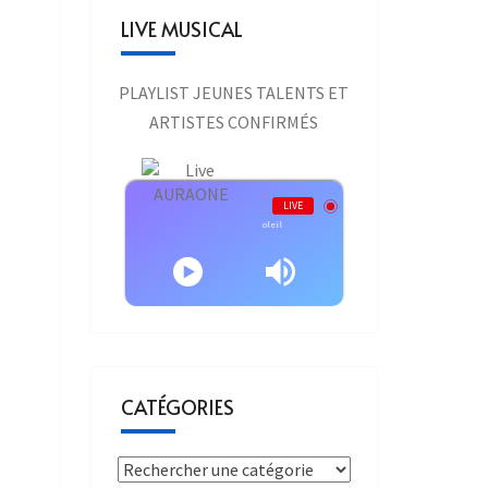
LIVE MUSICAL
PLAYLIST JEUNES TALENTS ET
ARTISTES CONFIRMÉS
Live AURAONE
LIVE
Guillaume Dioups - Le soleil
CATÉGORIES