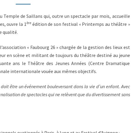
du Temple de Saillans qui, outre un spectacle par mois, accueille
ère
es, ouvre la 1
édition de son festival « Printemps au théâtre »
 qualité.
’association « Faubourg 26 » chargée de la gestion des lieux est
eur en scène et militant de toujours du théâtre destiné au jeune
nquante ans le Théâtre des Jeunes Années (Centre Dramatique
ennale internationale vouée aux mêmes objectifs.
s doit être un événement bouleversant dans la vie d’un enfant. Avec
banalisation de spectacles qui ne relèvent que du divertissement sans
nnels ovationnés à Paris, à Lyon et au Festival d’Avignon :