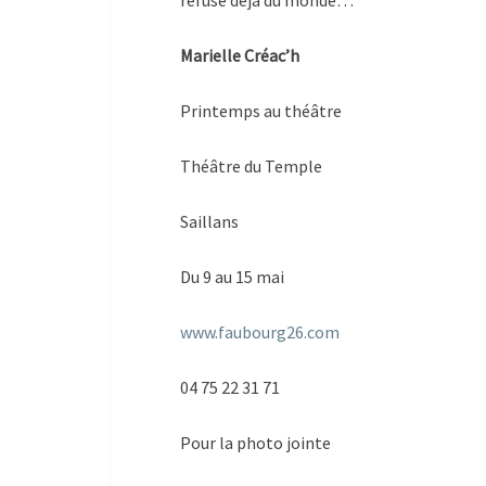
refuse déjà du monde…
Marielle Créac’h
Printemps au théâtre
Théâtre du Temple
Saillans
Du 9 au 15 mai
www.faubourg26.com
04 75 22 31 71
Pour la photo jointe