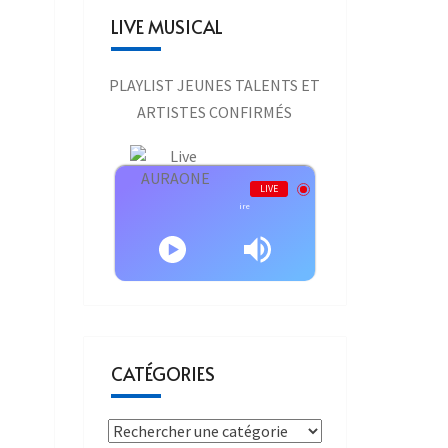
LIVE MUSICAL
PLAYLIST JEUNES TALENTS ET
ARTISTES CONFIRMÉS
Live AURAONE
LIVE
Interprète inconnu - Coralie Clement - la belle affaire
CATÉGORIES