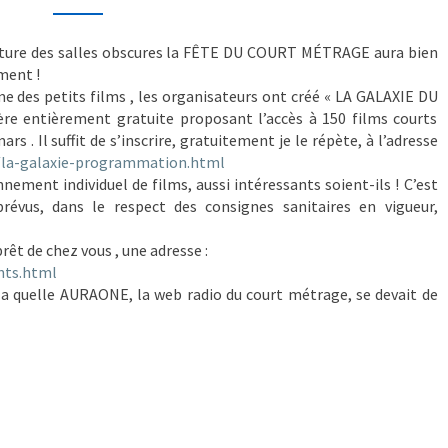
rmeture des salles obscures la FÊTE DU COURT MÉTRAGE aura bien
ment !
e des petits films , les organisateurs ont créé « LA GALAXIE DU
e entièrement gratuite proposant l’accès à 150 films courts
rs . Il suffit de s’inscrire, gratuitement je le répète, à l’adresse
la-galaxie-programmation.
html
nnement individuel de films, aussi intéressants soient-ils ! C’est
évus, dans le respect des consignes sanitaires en vigueur,
rêt de chez vous , une adresse :
ts.html
 la quelle AURAONE, la web radio du court métrage, se devait de